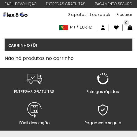
FÁCIL DEVOLUÇÃO
ENTREGAS GRATUÍTAS
PAGAMENTO SEGURO
Sapatos
Lookbook
0
PT
/
EUR €
0
CARRINHO (
)
Não há produtos no carrinho
ENTREGAS GRATUÍTAS
Entregas rápidas
Fácil devolução
Pagamento seguro